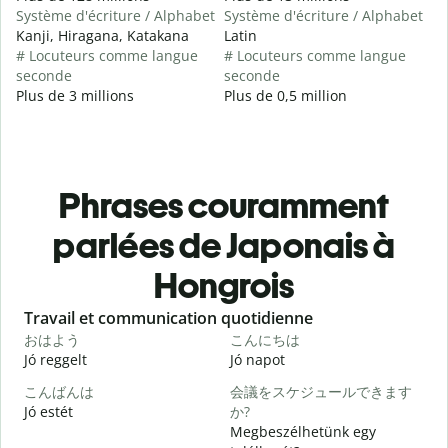
Système d'écriture / Alphabet
Système d'écriture / Alphabet
Kanji, Hiragana, Katakana
Latin
# Locuteurs comme langue
# Locuteurs comme langue
seconde
seconde
Plus de 3 millions
Plus de 0,5 million
Phrases couramment
parlées de Japonais à
Hongrois
Slide 1 of 6
Travail et communication quotidienne
S
おはよう
こんにちは
Jó reggelt
Jó napot
H
こんばんは
会議をスケジュールできます
Jó estét
か?
Megbeszélhetünk egy