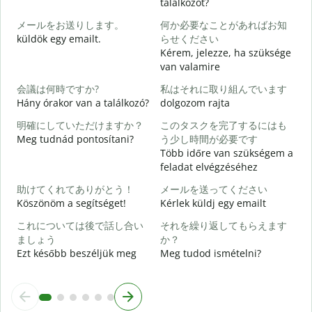
találkozót?
メールをお送りします。
何か必要なことがあればお知
J
küldök egy emailt.
らせください
Kérem, jelezze, ha szüksége
S
van valamire
会議は何時ですか?
私はそれに取り組んでいます
I
Hány órakor van a találkozó?
dolgozom rajta
明確にしていただけますか？
このタスクを完了するにはも
Meg tudnád pontosítani?
う少し時間が必要です
Több időre van szükségem a
feladat elvégzéséhez
H
助けてくれてありがとう！
メールを送ってください
s
Köszönöm a segítséget!
Kérlek küldj egy emailt
これについては後で話し合い
それを繰り返してもらえます
ましょう
か？
Ezt később beszéljük meg
Meg tudod ismételni?