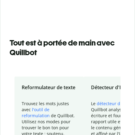
Tout est à portée de main avec
Quillbot
Reformulateur de texte
Détecteur d'IA
Trouvez les mots justes
Le
détecteur d'IA
de
avec
l'outil de
Quillbot analyse votr
reformulation
de Quillbot.
écriture et fournit un
Utilisez nos modes pour
rapport
utile et détail
trouver le bon ton pour
le contenu généré
par
votre texte : soutenu,
et affiné par l'IA dans