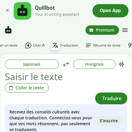
Quillbot
Open App
Your AI writing assistant
Premium
r un texte
Chat IA
Traduction
Résumé de texte
Japonais
Hongrois
Coller le texte
Traduire
Recevez des conseils culturels avec
chaque traduction. Connectez-vous pour
S’inscrire
que vos mots résonnent, pas seulement
se traduisent.