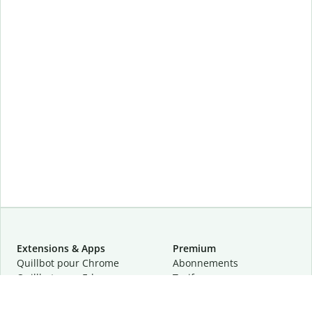
Extensions & Apps
Premium
Quillbot pour Chrome
Abonnements
Quillbot pour Edge
Tarifs
Quillbot pour Safari
Pour les entreprises
Quillbot pour Android
Affiliation