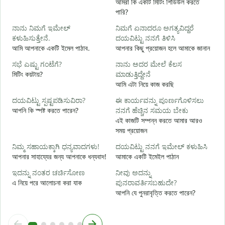
আমরা কি একটি মিটিং শিডিউল করতে
পারি?
শ
ನಾನು ನಿಮಗೆ ಇಮೇಲ್
ನಿಮಗೆ ಏನಾದರೂ ಅಗತ್ಯವಿದ್ದರೆ
ನ
ಕಳುಹಿಸುತ್ತೇನೆ.
ದಯವಿಟ್ಟು ನನಗೆ ತಿಳಿಸಿ
আ
আমি আপনাকে একটি ইমেল পাঠাব.
আপনার কিছু প্রয়োজন হলে আমাকে জানান
ಹ
ಸಭೆ ಎಷ್ಟು ಗಂಟೆಗೆ?
ನಾನು ಅದರ ಮೇಲೆ ಕೆಲಸ
হ্
মিটিং কয়টায়?
ಮಾಡುತ್ತಿದ್ದೇನೆ
আমি এটা নিয়ে কাজ করছি
বি
ದಯವಿಟ್ಟು ಸ್ಪಷ್ಟಪಡಿಸುವಿರಾ?
ಈ ಕಾರ್ಯವನ್ನು ಪೂರ್ಣಗೊಳಿಸಲು
আপনি কি স্পষ্ট করতে পারেন?
ನನಗೆ ಹೆಚ್ಚಿನ ಸಮಯ ಬೇಕು
এই কাজটি সম্পন্ন করতে আমার আরও
ಹ
সময় প্রয়োজন
ক
ನಿಮ್ಮ ಸಹಾಯಕ್ಕಾಗಿ ಧನ್ಯವಾದಗಳು!
ದಯವಿಟ್ಟು ನನಗೆ ಇಮೇಲ್ ಕಳುಹಿಸಿ
আপনার সাহায্যের জন্য আপনাকে ধন্যবাদ!
আমাকে একটি ইমেইল পাঠান
ಇದನ್ನು ನಂತರ ಚರ್ಚಿಸೋಣ
ನೀವು ಅದನ್ನು
এ নিয়ে পরে আলোচনা করা যাক
ಪುನರಾವರ್ತಿಸಬಹುದೇ?
আপনি যে পুনরাবৃত্তি করতে পারেন?