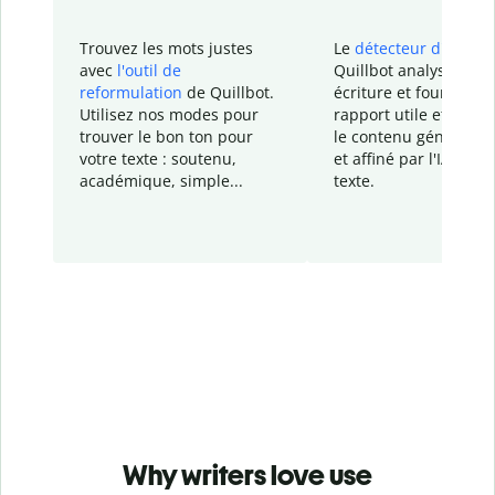
Trouvez les mots justes
Le
détecteur d'IA
de
avec
l'outil de
Quillbot analyse votr
reformulation
de Quillbot.
écriture et fournit un
Utilisez nos modes pour
rapport
utile et détail
trouver le bon ton pour
le contenu généré
par
votre texte : soutenu,
et affiné par l'IA dans
académique, simple...
texte.
Why writers love use