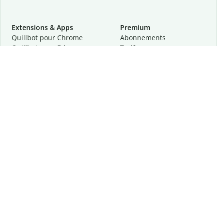
Extensions & Apps
Premium
Quillbot pour Chrome
Abonnements
Quillbot pour Edge
Tarifs
Quillbot pour Safari
Pour les entreprises
Quillbot pour Android
Affiliation
Quillbot
pour
iOS
Demander une démo
Quillbot pour Windows
Quillbot pour macOS
Quillbot pour Word
Outils
Entreprise
Outils de rédaction
À propos
Correction linguistique
Confidentialité
Citation et originalité
Carrière
Outils d'IA
Centre d'aide
Outils PDF
Contactez-nous
Outils d'image
Ressources
Autres outils
Outils PDF