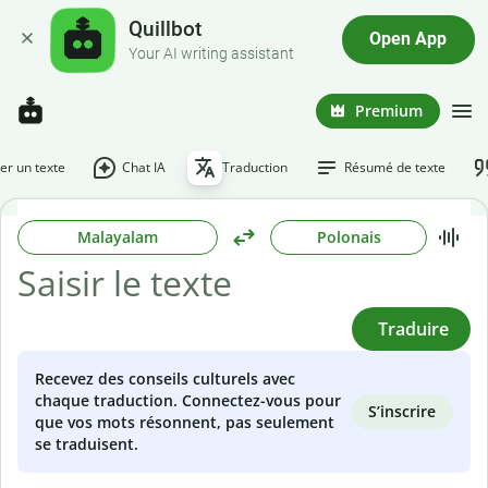
Quillbot
Open App
Your AI writing assistant
Premium
r un texte
Chat IA
Traduction
Résumé de texte
Malayalam
Polonais
Traduire
Recevez des conseils culturels avec
chaque traduction. Connectez-vous pour
S’inscrire
que vos mots résonnent, pas seulement
se traduisent.