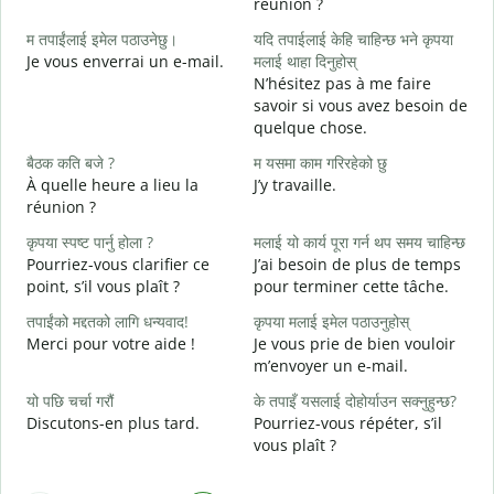
réunion ?
J
म तपाईंलाई इमेल पठाउनेछु।
यदि तपाईलाई केहि चाहिन्छ भने कृपया
श
Je vous enverrai un e-mail.
मलाई थाहा दिनुहोस्
B
N’hésitez pas à me faire
त
savoir si vous avez besoin de
V
quelque chose.
ह
बैठक कति बजे ?
म यसमा काम गरिरहेको छु
O
À quelle heure a lieu la
J’y travaille.
réunion ?
अ
A
कृपया स्पष्ट पार्नु होला ?
मलाई यो कार्य पूरा गर्न थप समय चाहिन्छ
Pourriez-vous clarifier ce
J’ai besoin de plus de temps
स
point, s’il vous plaît ?
pour terminer cette tâche.
O
?
तपाईंको मद्दतको लागि धन्यवाद!
कृपया मलाई इमेल पठाउनुहोस्
Merci pour votre aide !
Je vous prie de bien vouloir
m’envoyer un e-mail.
यो पछि चर्चा गरौं
के तपाइँ यसलाई दोहोर्याउन सक्नुहुन्छ?
Discutons-en plus tard.
Pourriez-vous répéter, s’il
vous plaît ?