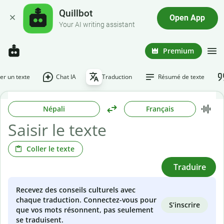
Quillbot
Open App
Your AI writing assistant
Premium
r un texte
Chat IA
Traduction
Résumé de texte
Népali
Français
Coller le texte
Traduire
Recevez des conseils culturels avec
chaque traduction. Connectez-vous pour
S’inscrire
que vos mots résonnent, pas seulement
se traduisent.