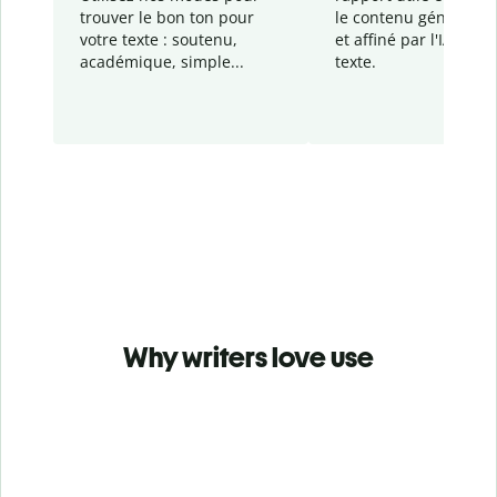
trouver le bon ton pour
le contenu généré
par
votre texte : soutenu,
et affiné par l'IA dans
académique, simple...
texte.
Why writers love use