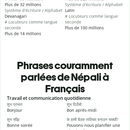
Plus de 32 millions
Système d'écriture / Alphabet
Système d'écriture / Alphabet
Latin
Devanagari
# Locuteurs comme langue
# Locuteurs comme langue
seconde
seconde
Plus de 100 millions
Plus de 14 millions
Phrases couramment
parlées de Népali à
Français
Slide 1 of 6
Travail et communication quotidienne
S
शुभ प्रभात
शुभ दिउँसो
न
Bonjour
Bon après-midi
B
शुभ साँझ
के हामी बैठक तालिका बनाउन सक्छौं?
Bonne soirée
Pouvons-nous planifier une
म