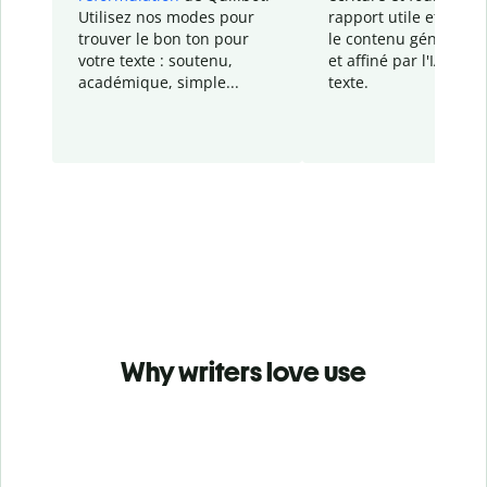
Utilisez nos modes pour
rapport
utile et détail
trouver le bon ton pour
le contenu généré
par
votre texte : soutenu,
et affiné par l'IA dans
académique, simple...
texte.
Why writers love use