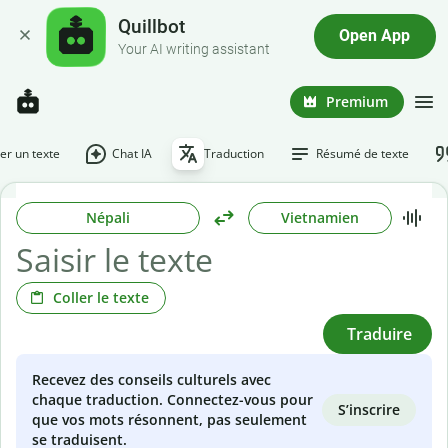
Quillbot
Open App
Your AI writing assistant
Premium
r un texte
Chat IA
Traduction
Résumé de texte
Népali
Vietnamien
Coller le texte
Traduire
Recevez des conseils culturels avec
chaque traduction. Connectez-vous pour
S’inscrire
que vos mots résonnent, pas seulement
se traduisent.