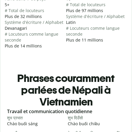
5+
# Total de locuteurs
# Total de locuteurs
Plus de 97 millions
Plus de 32 millions
Système d'écriture / Alphabet
Système d'écriture / Alphabet
Latin
Devanagari
# Locuteurs comme langue
# Locuteurs comme langue
seconde
seconde
Plus de 11 millions
Plus de 14 millions
Phrases couramment
parlées de Népali à
Vietnamien
Slide 1 of 6
Travail et communication quotidienne
S
शुभ प्रभात
शुभ दिउँसो
न
Chào buổi sáng
Chào buổi chiều
X