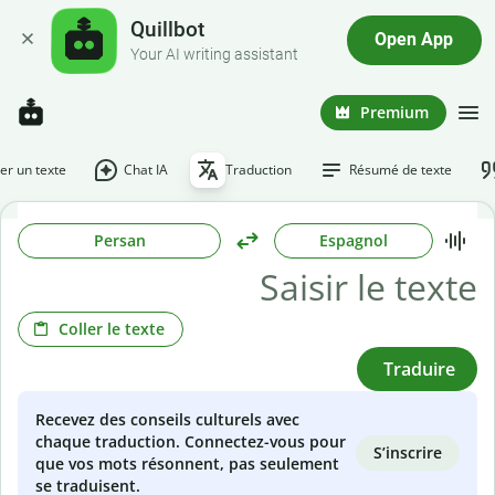
Quillbot
Open App
Your AI writing assistant
Premium
r un texte
Chat IA
Traduction
Résumé de texte
Persan
Espagnol
Coller le texte
Traduire
Recevez des conseils culturels avec
chaque traduction. Connectez-vous pour
S’inscrire
que vos mots résonnent, pas seulement
se traduisent.