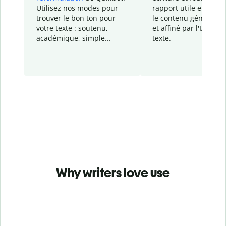
Utilisez nos modes pour
rapport
utile et détail
trouver le bon ton pour
le contenu généré
par
votre texte : soutenu,
et affiné par l'IA dans
académique, simple...
texte.
Why writers love use