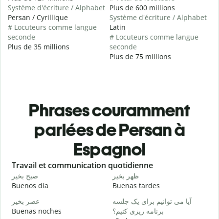
Système d'écriture / Alphabet
Plus de 600 millions
Persan / Cyrillique
Système d'écriture / Alphabet
# Locuteurs comme langue
Latin
seconde
# Locuteurs comme langue
Plus de 35 millions
seconde
Plus de 75 millions
Phrases couramment
parlées de Persan à
Espagnol
Slide 1 of 6
Travail et communication quotidienne
S
م
ظهر بخیر
صبح بخیر
Buenos día
Buenas tardes
H
ت
آیا می توانیم برای یک جلسه
عصر بخیر
Buenas noches
برنامه ریزی کنیم؟
M