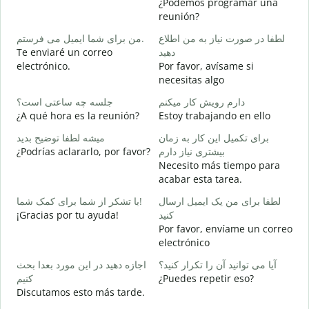
¿Podemos programar una
ر
reunión?
B
من برای شما ایمیل می فرستم.
لطفا در صورت نیاز به من اطلاع
n
Te enviaré un correo
دهید
د
electrónico.
Por favor, avísame si
D
necesitas algo
ر
دارم رویش کار میکنم
جلسه چه ساعتی است؟
S
¿A qué hora es la reunión?
Estoy trabajando en ello
ظ
برای تکمیل این کار به زمان
میشه لطفا توضیح بدید
A
¿Podrías aclararlo, por favor?
بیشتری نیاز دارم
Necesito más tiempo para
؟
acabar esta tarea.
¿
c
لطفا برای من یک ایمیل ارسال
با تشکر از شما برای کمک شما!
¡Gracias por tu ayuda!
کنید
Por favor, envíame un correo
electrónico
آیا می توانید آن را تکرار کنید؟
اجازه دهید در این مورد بعدا بحث
کنیم
¿Puedes repetir eso?
Discutamos esto más tarde.