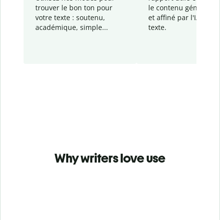
trouver le bon ton pour
le contenu généré
par
votre texte : soutenu,
et affiné par l'IA dans
académique, simple...
texte.
Why writers love use