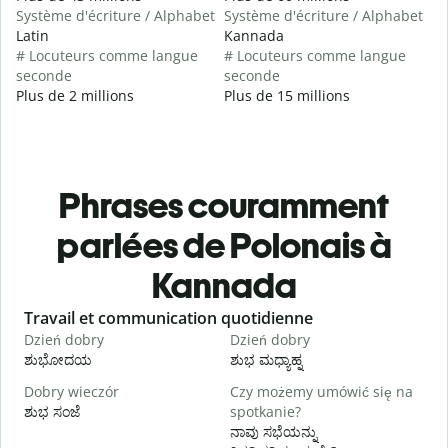
Système d'écriture / Alphabet
Système d'écriture / Alphabet
Latin
Kannada
# Locuteurs comme langue
# Locuteurs comme langue
seconde
seconde
Plus de 2 millions
Plus de 15 millions
Phrases couramment
parlées de Polonais à
Kannada
Slide 1 of 6
Travail et communication quotidienne
S
Dzień dobry
Dzień dobry
C
ಶುಭೋದಯ
ಶುಭ ಮಧ್ಯಾಹ್ನ
Dobry wieczór
Czy możemy umówić się na
N
ಶುಭ ಸಂಜೆ
spotkanie?
ನ
ನಾವು ಸಭೆಯನ್ನು
D