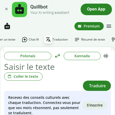
Quillbot
Open App
Your AI writing assistant
Premium
r un texte
Chat IA
Traduction
Résumé de texte
Polonais
Kannada
Coller le texte
Traduire
Recevez des conseils culturels avec
chaque traduction. Connectez-vous pour
S’inscrire
que vos mots résonnent, pas seulement
se traduisent.