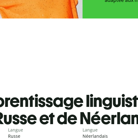
rentissage linguis
Russe et de Néerla
Langue
Langue
Russe
Néerlandais