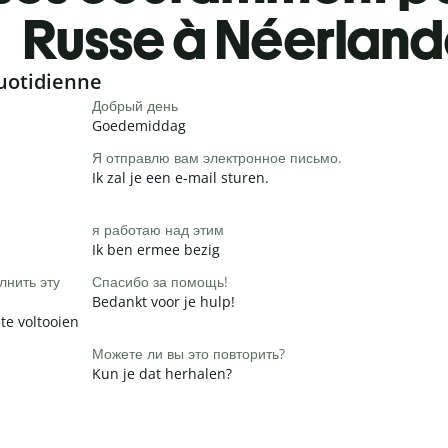
Russe à Néerland
uotidienne
Добрый день
Goedemiddag
Я отправлю вам электронное письмо.
Ik zal je een e-mail sturen.
я работаю над этим
Ik ben ermee bezig
лнить эту
Спасибо за помощь!
Bedankt voor je hulp!
te voltooien
Можете ли вы это повторить?
Kun je dat herhalen?