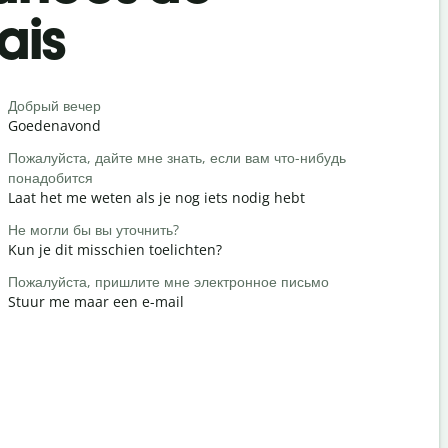
ais
Salutat
Добрый вечер
Привет / П
Goedenavond
Hallo / Hoi
Пожалуйста, дайте мне знать, если вам что-нибудь
Как вы?
понадобится
Hoe is het
Laat het me weten als je nog iets nodig hebt
Пожалуйст
Не могли бы вы уточнить?
Graag ged
Kun je dit misschien toelichten?
Извините /
Пожалуйста, пришлите мне электронное письмо
Pardon / S
Stuur me maar een e-mail
Где наход
Waar is het