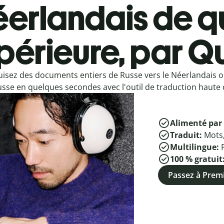
erlandais de q
périeure, par Qu
isez des documents entiers de Russe vers le Néerlandais 
usse en quelques secondes avec l'outil de traduction haute q
Alimenté par 
Traduit:
Mots
Multilingue:
100 % gratuit
Passez à Pre