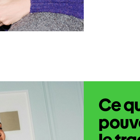
Ce q
pouve
le tr