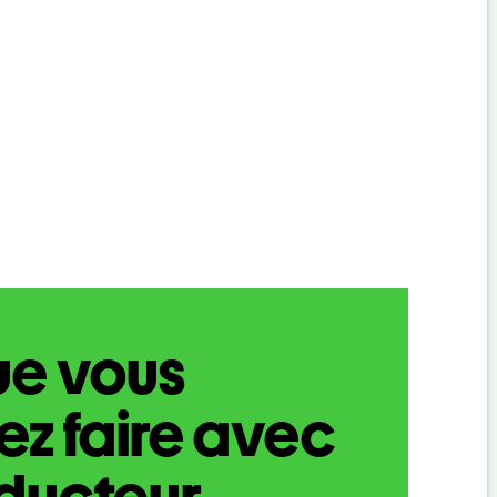
ue vous
z faire avec
aducteur