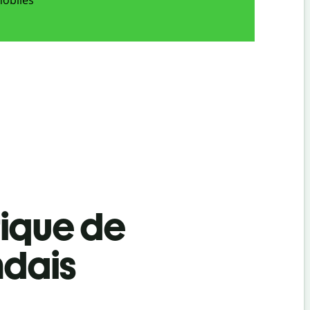
tique de
ndais