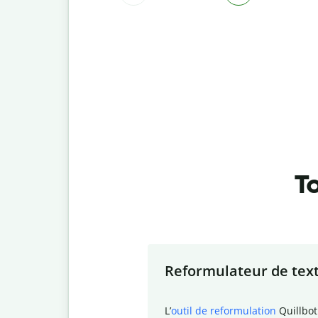
To
Slide 1 of 7
Reformulateur de tex
L
’
outil de reformulation
Quillbot