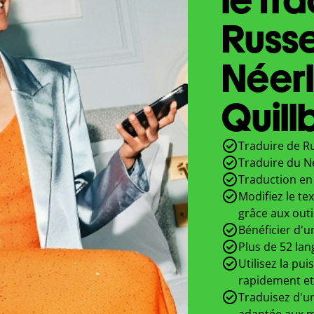
Russ
Néer
Quill
Traduire de Ru
Traduire du N
Traduction en 
Modifiez le te
grâce aux outi
Bénéficier d'u
Plus de 52 lan
Utilisez la pui
rapidement et
Traduisez d'un
adaptée aux m