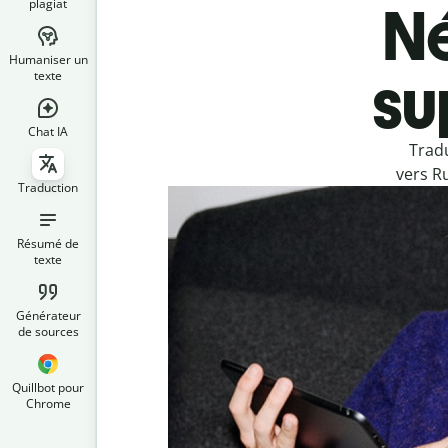
plagiat
Né
Humaniser un
su
texte
Chat IA
Tradu
vers R
Traduction
Résumé de
texte
Générateur
de sources
Quillbot pour
Chrome