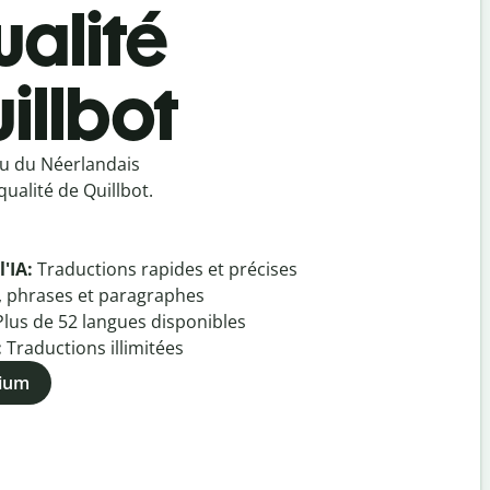
ualité
illbot
ou du Néerlandais
ualité de Quillbot.
l'IA:
Traductions rapides et précises
, phrases et paragraphes
Plus de
52
langues disponibles
:
Traductions illimitées
mium