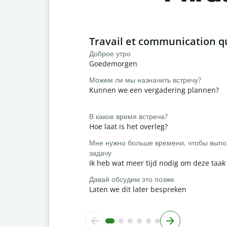
Slide 1 of 6
Travail et communication q
Доброе утро
Goedemorgen
Можем ли мы назначить встречу?
Kunnen we een vergadering plannen?
В какое время встреча?
Hoe laat is het overleg?
Мне нужно больше времени, чтобы выпо
задачу
Ik heb wat meer tijd nodig om deze taak 
Давай обсудим это позже
Laten we dit later bespreken