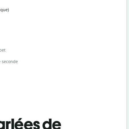
ique)
bet
e seconde
rlées de