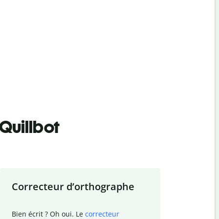
Quillbot
Correcteur d
’
orthographe
Résumer
Bien écrit ? Oh oui. Le
correcteur
Besoin de r