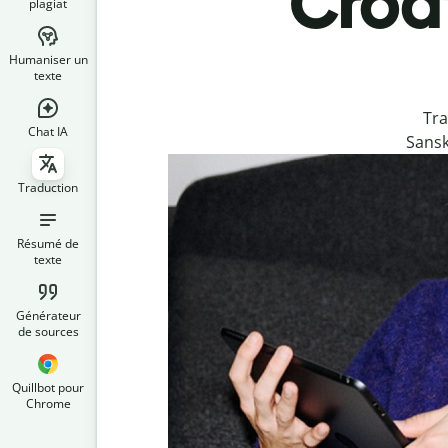
Croat
plagiat
Humaniser un
texte
Tra
Chat IA
Sansk
Traduction
Résumé de
texte
Générateur
de sources
Quillbot pour
Chrome