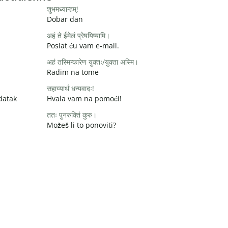
शुभमध्यान्हम्!
Dobar dan
अहं ते ईमेलं प्रेषयिष्यामि।
Poslat ću vam e-mail.
अहं तस्मिन्कारेण युक्तः/युक्ता अस्मि।
Radim na tome
सहाय्यार्थं धन्यवादः!
datak
Hvala vam na pomoći!
ततः पुनरुक्तिं कुरु।
Možeš li to ponoviti?