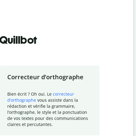
Quillbot
Correcteur d
’
orthographe
Résumer
Bien écrit ? Oh oui. Le
correcteur
Besoin de r
d
’
orthographe
vous assiste dans la
simplifier v
rédaction et vérifie la grammaire,
vos travaux
l
’
orthographe, le style et la ponctuation
résumé de t
de vos textes pour des communications
tâche et vo
claires et percutantes.
claire des 
communicat