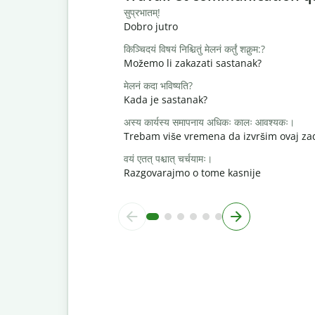
सुप्रभातम्!
Dobro jutro
किञ्चिदयं विषयं निश्चितुं मेलनं कर्तुं शक्नुम:?
Možemo li zakazati sastanak?
मेलनं कदा भविष्यति?
Kada je sastanak?
अस्य कार्यस्य समापनाय अधिकः कालः आवश्यकः।
Trebam više vremena da izvršim ovaj za
वयं एतत् पश्चात् चर्चयामः।
Razgovarajmo o tome kasnije