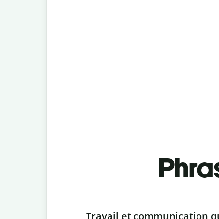
Phra
Slide 1 of 6
Travail et communication q