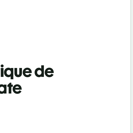
tique de
oate