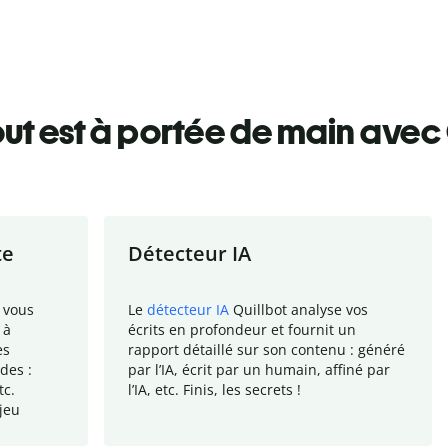
ut est à portée de main avec 
te
Détecteur IA
 vous
Le
détecteur IA
Quillbot analyse vos
 à
écrits en profondeur et fournit un
es
rapport
détaillé sur son contenu : généré
des :
par l
’
IA, écrit par un humain, affiné par
tc.
l
’
IA, etc. Finis, les secrets !
jeu