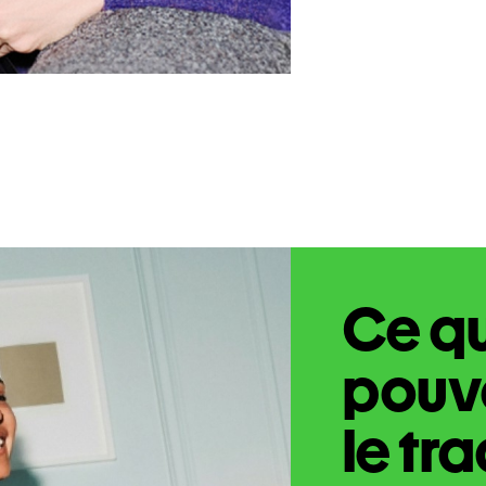
Ce q
pouve
le tr