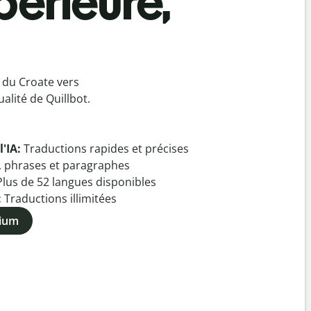
périeure,
 du Croate vers
alité de Quillbot.
l'IA:
Traductions rapides et précises
, phrases et paragraphes
Plus de
52
langues disponibles
:
Traductions illimitées
mium