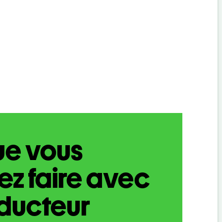
ue vous
z faire avec
aducteur