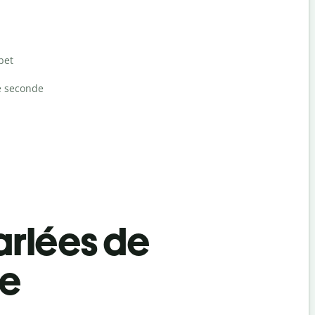
bet
e seconde
rlées de
te
Salutat