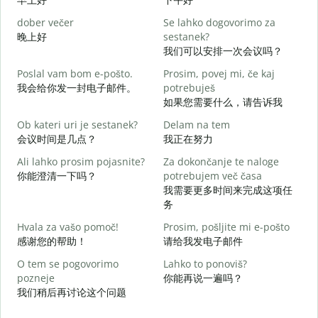
dober večer
Se lahko dogovorimo za
m
晚上好
sestanek?
我们可以安排一次会议吗？
D
Poslal vam bom e-pošto.
Prosim, povej mi, če kaj
我会给你发一封电子邮件。
potrebuješ
V
如果您需要什么，请告诉我
Ob kateri uri je sestanek?
Delam na tem
d
会议时间是几点？
我正在努力
Ali lahko prosim pojasnite?
Za dokončanje te naloge
A
你能澄清一下吗？
potrebujem več časa
我需要更多时间来完成这项任
务
K
Hvala za vašo pomoč!
Prosim, pošljite mi e-pošto
感谢您的帮助！
请给我发电子邮件
O tem se pogovorimo
Lahko to ponoviš?
pozneje
你能再说一遍吗？
我们稍后再讨论这个问题