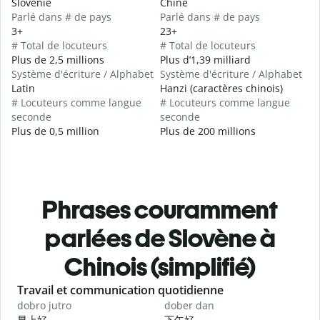
Slovénie
Chine
Parlé dans # de pays
Parlé dans # de pays
3+
23+
# Total de locuteurs
# Total de locuteurs
Plus de 2,5 millions
Plus d’1,39 milliard
Système d'écriture / Alphabet
Système d'écriture / Alphabet
Latin
Hanzi (caractères chinois)
# Locuteurs comme langue
# Locuteurs comme langue
seconde
seconde
Plus de 0,5 million
Plus de 200 millions
Phrases couramment
parlées de Slovène à
Chinois (simplifié)
Slide 1 of 6
Travail et communication quotidienne
S
dobro jutro
dober dan
Ž
早上好
下午好