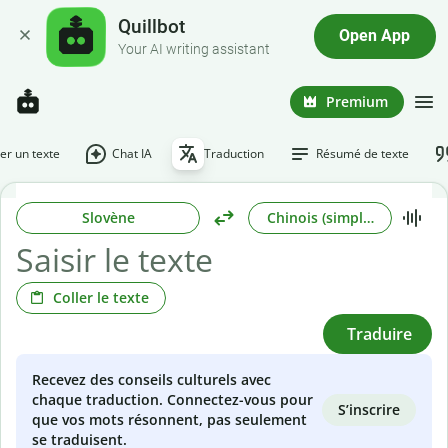
Quillbot
Open App
Your AI writing assistant
Premium
r un texte
Chat IA
Traduction
Résumé de texte
Slovène
Chinois (simplifié)
Coller le texte
Traduire
Recevez des conseils culturels avec
chaque traduction. Connectez-vous pour
S’inscrire
que vos mots résonnent, pas seulement
se traduisent.