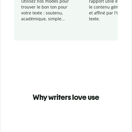
Utilisez nos modes pour
rapport
utile et détail
trouver le bon ton pour
le contenu généré
par
votre texte : soutenu,
et affiné par l'IA dans
académique, simple...
texte.
Why writers love use