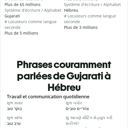
Plus de 65 millions
Système d'écriture / Alphabet
Système d'écriture / Alphabet
Hébreu
Gujarati
# Locuteurs comme langue
# Locuteurs comme langue
seconde
seconde
Plus de 3 millions
Plus de 5 millions
Phrases couramment
parlées de Gujarati à
Hébreu
Slide 1 of 6
Travail et communication quotidienne
S
શુભ સવાર
શુભ બપોર
હ
י
צהריים טובים
בוקר טוב
શુભ સાંજ
શું આપણે મીટિંગ શેડ્યૂલ કરી
મ
ערב טוב
શકીએ?
א