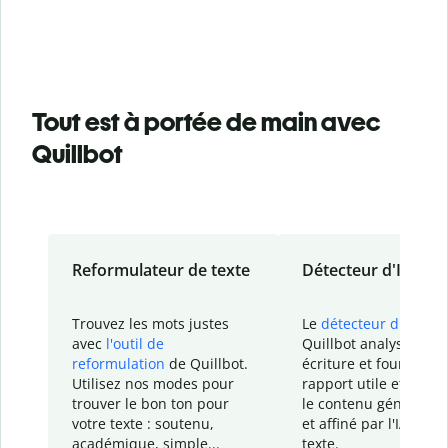
Tout est à portée de main avec
Quillbot
Reformulateur de texte
Détecteur d'IA
Trouvez les mots justes
Le
détecteur d'IA
de
avec
l'outil de
Quillbot analyse votr
reformulation
de Quillbot.
écriture et fournit un
Utilisez nos modes pour
rapport
utile et détail
trouver le bon ton pour
le contenu généré
par
votre texte : soutenu,
et affiné par l'IA dans
académique, simple...
texte.