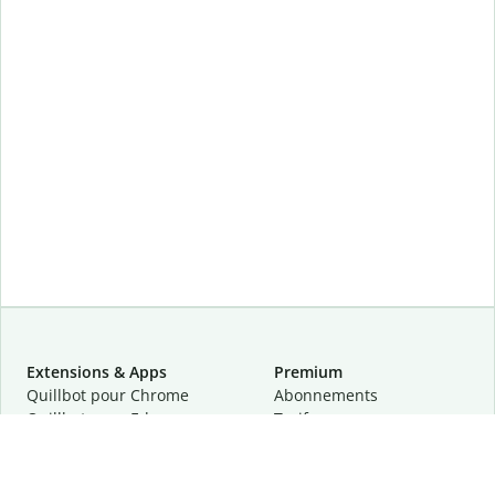
Extensions & Apps
Premium
Quillbot pour Chrome
Abonnements
Quillbot pour Edge
Tarifs
Quillbot pour Safari
Pour les entreprises
Quillbot pour Android
Affiliation
Quillbot
pour
iOS
Demander une démo