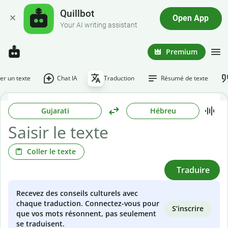
Quillbot
Open App
Your AI writing assistant
Premium
r un texte
Chat IA
Traduction
Résumé de texte
Gujarati
Hébreu
Coller le texte
Traduire
Recevez des conseils culturels avec
chaque traduction. Connectez-vous pour
S’inscrire
que vos mots résonnent, pas seulement
se traduisent.