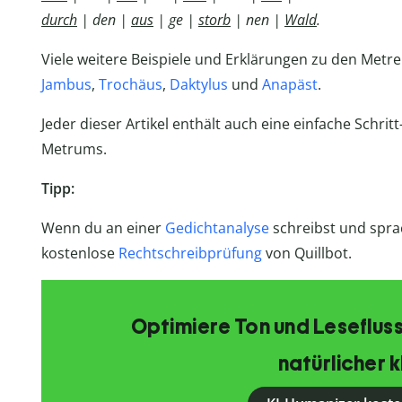
durch
| den |
aus
| ge |
storb
| nen |
Wald
.
Viele weitere Beispiele und Erklärungen zu den Metre
Jambus
,
Trochäus
,
Daktylus
und
Anapäst
.
Jeder dieser Artikel enthält auch eine einfache Schri
Metrums.
Tipp:
Wenn du an einer
Gedichtanalyse
schreibst und sprac
kostenlose
Rechtschreibprüfung
von Quillbot.
Optimiere Ton und Lesefluss
natürlicher k