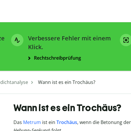
ze
Verbessere Fehler mit einem
Klick.
Rechtschreibprüfung
dichtanalyse
Wann ist es ein Trochäus?
Wann ist es ein Trochäus?
Das
Metrum
ist ein
Trochäus
, wenn die Betonung de
Hebung
–Senkung
) folgt.