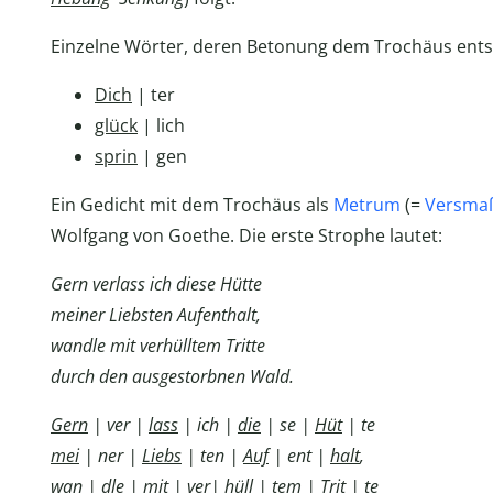
Einzelne Wörter, deren Betonung dem Trochäus entspri
Dich
| ter
glück
| lich
sprin
| gen
Ein Gedicht mit dem Trochäus als
Metrum
(=
Versma
Wolfgang von Goethe. Die erste Strophe lautet:
Gern verlass ich diese Hütte
meiner Liebsten Aufenthalt,
wandle mit verhülltem Tritte
durch den ausgestorbnen Wald.
Gern
| ver |
lass
| ich |
die
| se |
Hüt
| te
mei
| ner |
Liebs
| ten |
Auf
| ent |
halt
,
wan
| dle |
mit
| ver|
hüll
| tem |
Trit
| te