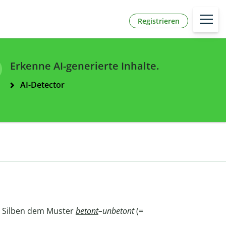
Registrieren
Erkenne AI-generierte Inhalte.
AI-Detector
r Silben dem Muster
betont
–unbetont
(=