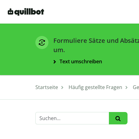
Formuliere Sätze und Absät
um.
Text umschreiben
Startseite
Häufig gestellte Fragen
Ge