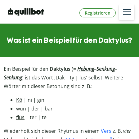
Registrieren
Was ist ein Beispiel für den Daktylus?
Ein Beispiel für den
Daktylus
(=
Hebung
–Senkung–
Senkung
) ist das Wort ‚
Dak
| ty | lus‘ selbst. Weitere
Wörter mit dieser Betonung sind z. B.:
Kö
| ni | gin
wun
| der | bar
flüs
| ter | te
Wiederholt sich dieser Rhytmus in einem
Vers
z. B.
vier