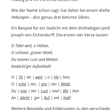
Wie der Name schon sagt, hat daher bei einem
dreihe
Hebungen –
also genau drei betonte Silben.
Ein Beispiel für ein Gedicht mit dem dreihebigen Jam
Joseph von Eichendorff. Die ersten vier Verse lauten:
O Täler weit, o Höhen,
O schöner, grüner Wald,
Du meiner Lust und Wehen
Andächt′ger Aufenthalt!
O |
Tä
| ler |
weit
, | o |
Hö
| hen,
O |
schö
| ner, |
grü
| ner |
Wald
,
Du |
mei
| ner |
Lust
| und |
We
| hen
An |
dächt
| ′ger |
Auf
| ent |
halt
!
Weitere Beispiele und Erklärungen zu den verschied