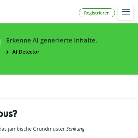
Registrieren
Erkenne AI-generierte Inhalte.
AI-Detector
bus?
h das jambische Grundmuster
Senkung–