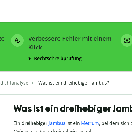
ze
Verbessere Fehler mit einem
Klick.
Rechtschreibprüfung
dichtanalyse
Was ist ein dreihebiger Jambus?
Was ist ein dreihebiger Jam
Ein
dreihebiger
Jambus
ist ein
Metrum
, bei dem sic
Hebung
pro Vers dreimal wiederholt.