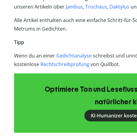
unseren Artikeln über
Jambus
,
Trochäus
,
Daktylus
u
Alle Artikel enthalten auch eine einfache Schritt-für-
Metrums in Gedichten.
Tipp
Wenn du an einer
Gedichtanalyse
schreibst und unnöt
kostenlose
Rechtschreibprüfung
von Quillbot.
Optimiere Ton und Lesefluss
natürlicher k
KI-Humanizer koste