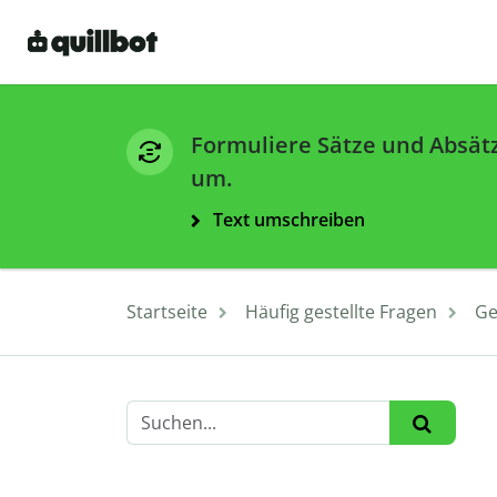
Formuliere Sätze und Absät
um.
Text umschreiben
Startseite
Häufig gestellte Fragen
Ge