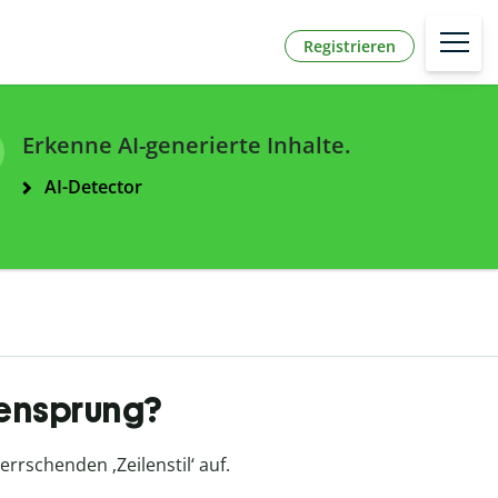
Registrieren
Erkenne AI-generierte Inhalte.
AI-Detector
lensprung?
rrschenden ‚Zeilenstil‘ auf.