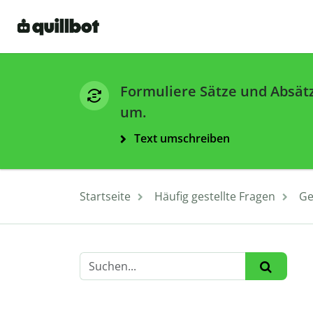
Formuliere Sätze und Absät
um.
Text umschreiben
Startseite
Häufig gestellte Fragen
Ge