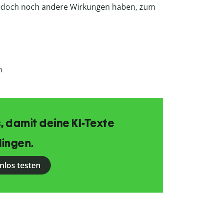
l jedoch noch andere Wirkungen haben, zum
n
, damit deine KI-Texte
lingen.
nlos testen