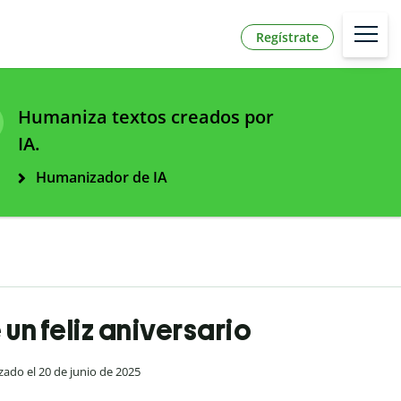
Regístrate
Humaniza textos creados por
IA.
Humanizador de IA
 un feliz aniversario
izado el 20 de junio de 2025