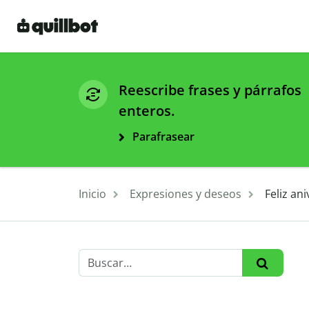
Reescribe frases y párrafos
enteros.
Parafrasear
Inicio
Expresiones y deseos
Feliz an