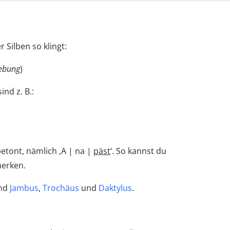
 Silben so klingt:
ebung
)
nd z. B.:
etont, nämlich ‚A | na |
päst
‘. So kannst du
merken.
ind
Jambus
,
Trochäus
und
Daktylus
.