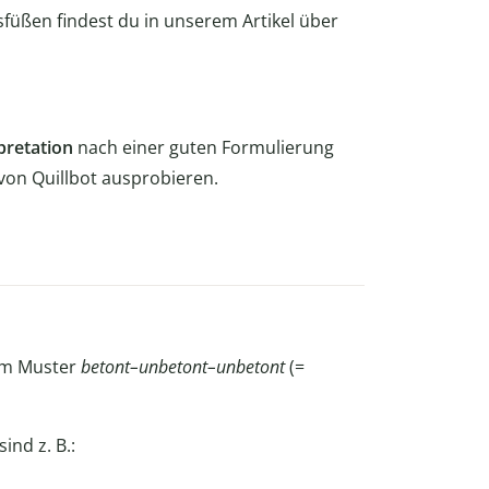
sfüßen findest du in unserem Artikel über
pretation
nach einer guten Formulierung
von Quillbot ausprobieren.
dem Muster
betont–unbetont–unbetont
(=
ind z. B.: