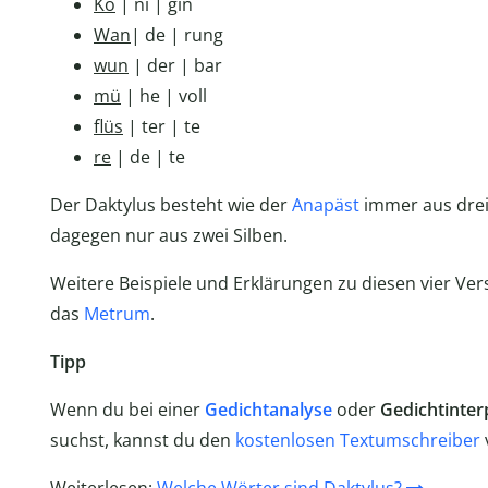
Kö
| ni | gin
Wan
| de | rung
wun
| der | bar
mü
| he | voll
flüs
| ter | te
re
| de | te
Der Daktylus besteht wie der
Anapäst
immer aus drei
dagegen nur aus zwei Silben.
Weitere Beispiele und Erklärungen zu diesen vier Ver
das
Metrum
.
Tipp
Wenn du bei einer
Gedichtanalyse
oder
Gedichtinter
suchst, kannst du den
kostenlosen Textumschreiber
Weiterlesen:
Welche Wörter sind Daktylus?