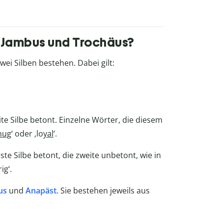
n Jambus und Trochäus?
wei Silben bestehen. Dabei gilt:
ite Silbe betont. Einzelne Wörter, die diesem
nug
‘ oder ‚lo
yal
‘.
ste Silbe betont, die zweite unbetont, wie in
rig‘.
us
und
Anapäst
. Sie bestehen jeweils aus