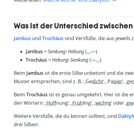
Was ist der Unterschied zwische
Jambus
und
Trochäus
sind Versfüße, die aus jeweils z
Jambus
=
Senkung–Hebung
(◡—)
Trochäus
=
Hebung–Senkung
(—◡)
Beim
Jambus
ist die erste Silbe unbetont und die zwe
Muster entsprechen, sind z. B.: ‚Ge
dicht
‘, ‚Pa
pier
‘, ‚ge
Beim
Trochäus
ist es genau umgekehrt. Hier ist die er
den Wörtern: ‚
Hoff
nung‘, ‚
Früh
ling‘, ‚
wich
tig‘ oder ‚
gie
Weitere Versfüße, die du kennen solltest, sind
Daktyl
drei Silben: