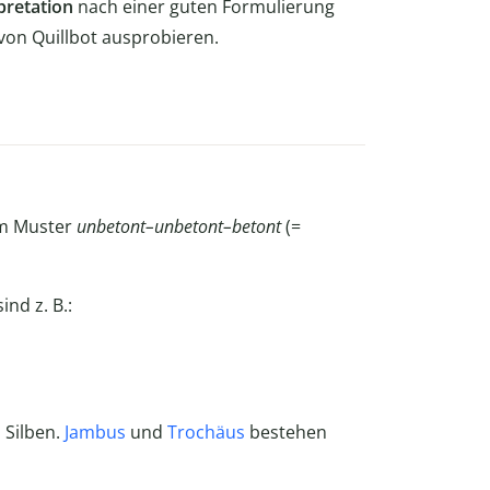
pretation
nach einer guten Formulierung
von Quillbot ausprobieren.
em Muster
unbetont–unbetont–betont
(=
nd z. B.:
 Silben.
Jambus
und
Trochäus
bestehen