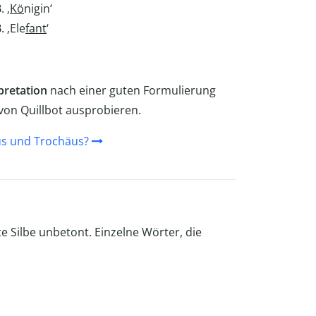
 ‚
Kö
nigin‘
 ‚Ele
fant
‘
pretation
nach einer guten Formulierung
von Quillbot ausprobieren.
us und Trochäus?
ite Silbe unbetont. Einzelne Wörter, die