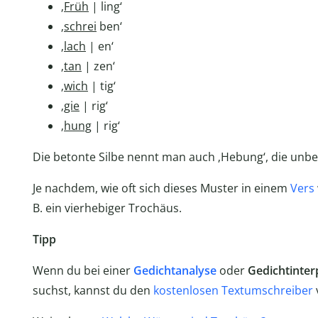
‚
Früh
| ling‘
‚
schrei
ben‘
‚
lach
| en‘
‚
tan
| zen‘
‚
wich
| tig‘
‚
gie
| rig‘
‚
hung
| rig‘
Die betonte Silbe nennt man auch ‚Hebung‘, die unbe
Je nachdem, wie oft sich dieses Muster in einem
Vers
B. ein vierhebiger Trochäus.
Tipp
Wenn du bei einer
Gedichtanalyse
oder
Gedichtinter
suchst, kannst du den
kostenlosen Textumschreiber