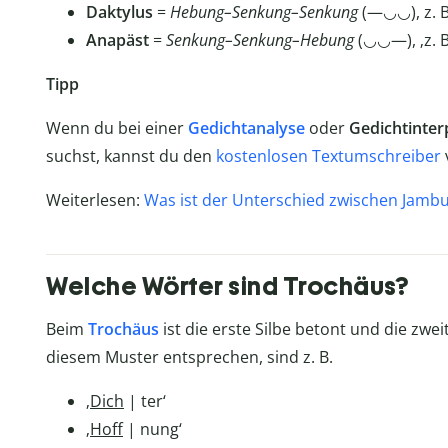
Daktylus
=
Hebung–Senkung–Senkung
(—◡◡), z. B.
Anapäst
=
Senkung–Senkung–Hebung
(◡◡—), ‚z. B.
Tipp
Wenn du bei einer
Gedichtanalyse
oder
Gedichtinter
suchst, kannst du den
kostenlosen Textumschreiber
Weiterlesen:
Was ist der Unterschied zwischen Jamb
Welche Wörter sind Trochäus?
Beim
Trochäus
ist die erste Silbe betont und die zwe
diesem Muster entsprechen, sind z. B.
‚
Dich
| ter‘
‚
Hoff
| nung‘