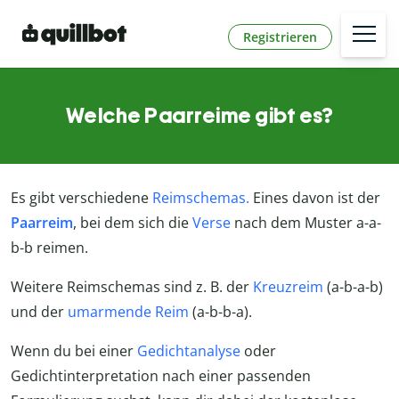
Registrieren
Welche Paarreime gibt es?
Es gibt verschiedene
Reimschemas.
Eines davon ist der
Paarreim
, bei dem sich die
Verse
nach dem Muster a-a-
b-b reimen.
Weitere Reimschemas sind z. B. der
Kreuzreim
(a-b-a-b)
und der
umarmende Reim
(a-b-b-a).
Wenn du bei einer
Gedichtanalyse
oder
Gedichtinterpretation nach einer passenden