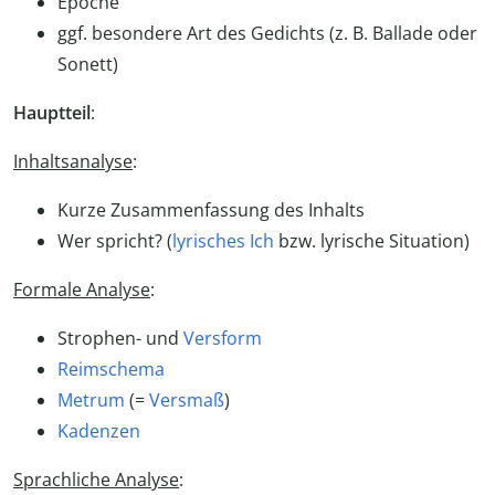
Epoche
ggf. besondere Art des Gedichts (z. B. Ballade oder
Sonett)
Hauptteil
:
Inhaltsanalyse
:
Kurze Zusammenfassung des Inhalts
Wer spricht? (
lyrisches Ich
bzw. lyrische Situation)
Formale Analyse
:
Strophen- und
Versform
Reimschema
Metrum
(=
Versmaß
)
Kadenzen
Sprachliche Analyse
: