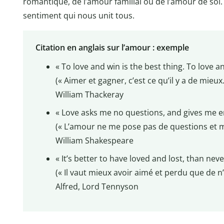
romantique, de l’amour familial ou de l’amour de soi.
sentiment qui nous unit tous.
Citation en anglais sur l’amour : exemple
« To love and win is the best thing. To love an
(« Aimer et gagner, c’est ce qu’il y a de mieu
William Thackeray
« Love asks me no questions, and gives me e
(« L’amour ne me pose pas de questions et m’
William Shakespeare
« It’s better to have loved and lost, than neve
(« Il vaut mieux avoir aimé et perdu que de n’
Alfred, Lord Tennyson