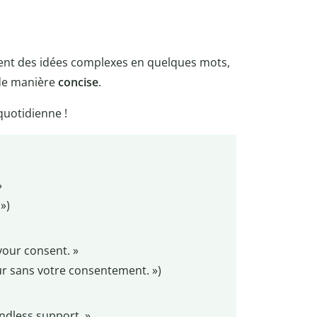
llent des idées complexes en quelques mots,
de manière
concise
.
quotidienne !
»
»)
your consent. »
eur sans votre consentement. »)
ndless support. »