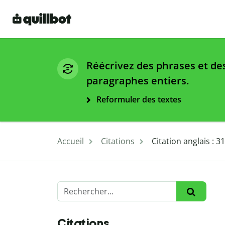
Réécrivez des phrases et de
paragraphes entiers.
Reformuler des textes
Accueil
Citations
Citation anglais : 
Citations