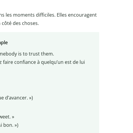
s les moments difficiles. Elles encouragent
on côté des choses.
mple
omebody is to trust them.
z faire confiance à quelqu’un est de lui
ue d’avancer. »)
weet. »
i bon. »)