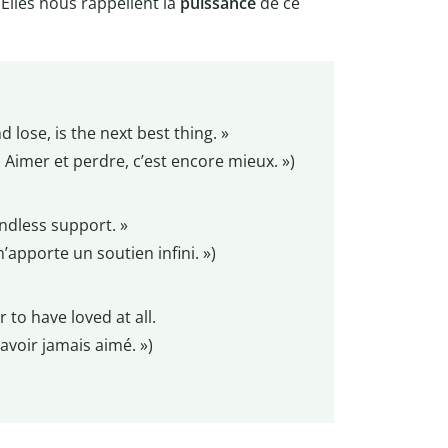
 Elles nous rappellent la
puissance
de ce
d lose, is the next best thing. »
x. Aimer et perdre, c’est encore mieux. »)
ndless support. »
apporte un soutien infini. »)
r to have loved at all.
avoir jamais aimé. »)