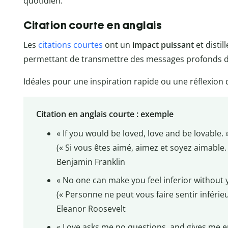
quotidien.
Citation courte en anglais
Les
citations courtes
ont un
impact puissant
et disti
permettant de transmettre des messages profonds 
Idéales pour une inspiration rapide ou une réflexion 
Citation en anglais courte : exemple
« If you would be loved, love and be lovable. 
(« Si vous êtes aimé, aimez et soyez aimable. 
Benjamin Franklin
« No one can make you feel inferior without 
(« Personne ne peut vous faire sentir inféri
Eleanor Roosevelt
« Love asks me no questions, and gives me e