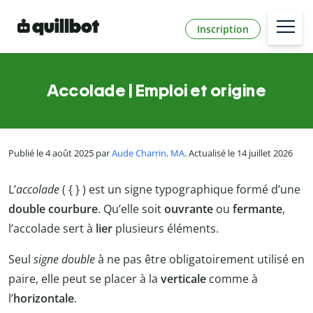
Inscription
Accolade | Emploi et origine
Publié le 4 août 2025 par
Aude Charrin, MA
. Actualisé le 14 juillet 2026
L’
accolade
( { } ) est un signe typographique formé d’une
double courbure
. Qu’elle soit
ouvrante
ou
fermante
,
l’accolade sert à
lier
plusieurs éléments.
Seul
signe double
à ne pas être obligatoirement utilisé en
paire, elle peut se placer à la
verticale
comme à
l’
horizontale
.