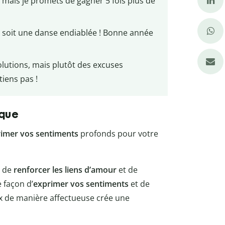
, mais je promets de gagner 5 fois plus de
le soit une danse endiablée ! Bonne année
olutions, mais plutôt des excuses
tiens pas !
ique
imer vos sentiments
profonds pour votre
n de
renforcer les liens d’amour
et de
 façon d’
exprimer vos sentiments
et de
ux de manière affectueuse crée une