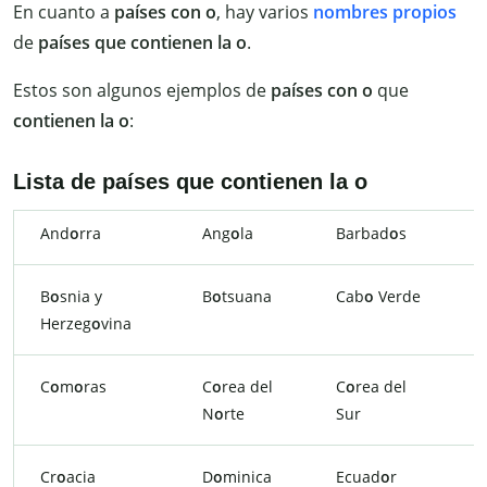
En cuanto a
países con o
, hay varios
nombres propios
de
países que contienen la o
.
Estos son algunos ejemplos de
países con o
que
contienen la o
:
Lista de países que contienen la o
And
o
rra
Ang
o
la
Barbad
o
s
B
B
o
snia y
B
o
tsuana
Cab
o
Verde
C
Herzeg
o
vina
C
o
m
o
ras
C
o
rea del
C
o
rea del
C
N
o
rte
Sur
M
Cr
o
acia
D
o
minica
Ecuad
o
r
E