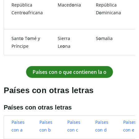
República
Maced
o
nia
República
S
Centr
o
africana
D
o
minicana
Sant
o
T
o
mé y
Sierra
S
o
malia
T
Príncipe
Le
o
na
Países con o que contienen la o
Países con otras letras
Países con otras letras
Países
Países
Países
Países
Países
con a
con b
con c
con d
con e