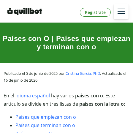
Regístrate
Países con O | Países que empiezan
y terminan con o
Publicado el 5 de junio de 2025 por
Cristina García, PhD
. Actualizado el
16 de junio de 2026
En el
idioma español
hay varios
países con o
. Este
artículo se divide en tres listas de
países con la letra o
:
Países que empiezan con o
Países que terminan con o