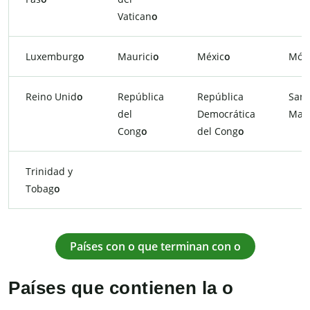
Vatican
o
Luxemburg
o
Maurici
o
Méxic
o
Món
Reino Unid
o
República
República
San
del
Democrática
Mar
Cong
o
del Cong
o
Trinidad y
Tobag
o
Países con o que terminan con o
Países que contienen la o