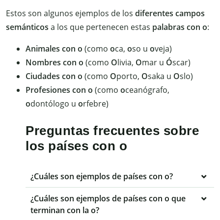
Estos son algunos ejemplos de los
diferentes campos
semánticos
a los que pertenecen estas
palabras con o
:
Animales con o
(como
o
ca,
o
so u
o
veja)
Nombres con o
(como
O
livia,
O
mar u
Ó
scar)
Ciudades con o
(como
O
porto,
O
saka u
O
slo)
Profesiones con o
(como
o
ceanógrafo,
o
dontólogo u
o
rfebre)
Preguntas frecuentes sobre
los países con o
¿Cuáles son ejemplos de países con o?
¿Cuáles son ejemplos de países con o que
terminan con la o?