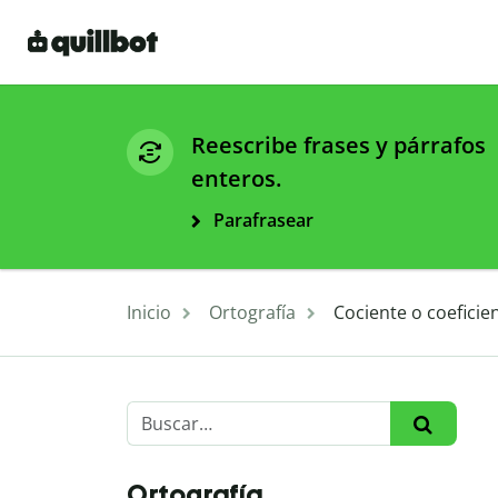
Reescribe frases y párrafos
enteros.
Parafrasear
Inicio
Ortografía
Cociente o coeficien
Ortografía