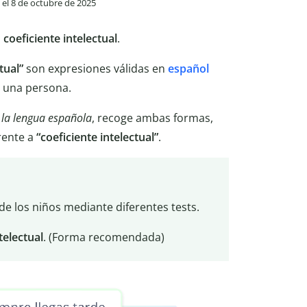
o el 8 de octubre de 2025
o
coeficiente
intelectual
.
tual”
son expresiones válidas en
español
e una persona.
 la lengua española
, recoge ambas formas,
rente a
“coeficiente intelectual”
.
de los niños mediante diferentes tests.
telectual
. (Forma recomendada)