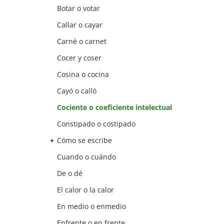
Botar o votar
Callar o cayar
Carné o carnet
Cocer y coser
Cosina o cocina
Cayó o calló
Cociente o coeficiente intelectual
Constipado o costipado
Cómo se escribe
Cuando o cuándo
De o dé
El calor o la calor
En medio o enmedio
Enfrente o en frente