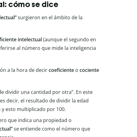
al: cómo se dice
lectual”
surgieron en el ámbito de la
ficiente
intelectual
(aunque el segundo en
ferirse al número que mide la inteligencia
ón a la hora de decir
coeficiente
o
cociente
de dividir una cantidad por otra”. En este
es decir, el resultado de dividir la edad
y esto multiplicado por 100.
ro que indica una propiedad o
ectual”
se entiende como el número que