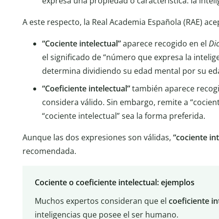
expresa una propiedad o característica: la inteli
A este respecto, la Real Academia Española (RAE) ace
“Cociente intelectual”
aparece recogido en el
Di
el significado de “número que expresa la intelig
determina dividiendo su edad mental por su edad
“Coeficiente intelectual”
también aparece recogid
considera válido. Sin embargo, remite a “cociente
“cociente intelectual” sea la forma preferida.
Aunque las dos expresiones son válidas,
“cociente int
recomendada.
Cociente o coeficiente intelectual: ejemplos
Muchos expertos consideran que el
coeficiente i
inteligencias que posee el ser humano.