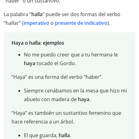
“haber” o un sustantivo.
La palabra “
halla
” puede ser dos formas del verbo
“hallar” (
imperativo
o
presente
de
indicativo
).
Haya o halla: ejemplos
No me puedo creer que a tu hermana le
haya
tocado el Gordo.
“Haya” es una forma del verbo “haber”.
Siempre cenábamos en la mesa que hizo mi
abuelo con madera de
haya
.
“Haya” es también un sustantivo femenino que
hace referencia a un árbol.
El que guarda,
halla
.