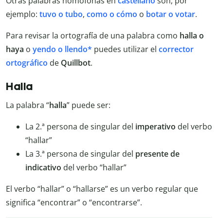
Otras palabras homófonas en
castellano
son, por
ejemplo:
tuvo o tubo
,
como o cómo
o
botar o votar
.
Para revisar la ortografía de una palabra como
halla o
haya
o
yendo o llendo*
puedes utilizar el
corrector
ortográfico
de
Quillbot
.
Halla
La palabra “
halla
” puede ser:
La 2.ª persona de singular del
imperativo
del verbo
“hallar”
La 3.ª persona de singular del
presente de
indicativo
del verbo “hallar”
El verbo “hallar” o “hallarse” es un verbo regular que
significa “encontrar” o “encontrarse”.