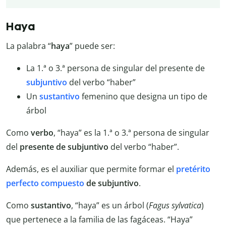
Haya
La palabra “
haya
” puede ser:
La 1.ª o 3.ª persona de singular del presente de
subjuntivo
del verbo “haber”
Un
sustantivo
femenino que designa un tipo de
árbol
Como
verbo
, “haya” es la 1.ª o 3.ª persona de singular
del
presente
de
subjuntivo
del verbo “haber”.
Además, es el auxiliar que permite formar el
pretérito
perfecto compuesto
de subjuntivo
.
Como
sustantivo
, “haya” es un árbol (
Fagus sylvatica
)
que pertenece a la familia de las fagáceas. “Haya”