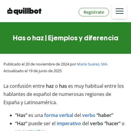
Regístrate
Has o haz | Ejemplos y diferencia
Publicado el 20 de noviembre de 2024 por
María Suárez, MA
.
Actualizado el 19 de junio de 2025
La confusión entre
haz
o
has
es muy habitual entre los
hablantes de español de numerosas regiones de
España y Latinoamérica.
“Has”
es una
forma verbal
del
verbo
“haber”
“Haz”
puede ser el
imperativo
del
verbo “hacer”
o