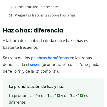
Otros artículos interesantes
Preguntas frecuentes sobre has o haz
Haz o has: diferencia
A la hora de escribir, la duda entre
haz
o
has
es
bastante frecuente.
Se trata de dos
palabras homófonas
en las zonas
donde se da el
seseo
(pronunciación de la “c” seguida
de “e” o “i” y de la “z” como “s”).
La pronunciación de has y haz
La pronunciación de
“has”
y de “haz”
es
diferente.