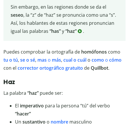
Sin embargo, en las regiones donde se da el
seseo
, la “z” de “haz” se pronuncia como una “s”.
Así, los hablantes de estas regiones pronuncian
igual las palabras
“has”
y
“haz”
.
Puedes comprobar la ortografía de
homófonos
como
tu o tú
,
se o sé
,
mas
o
más
,
cual o cuál
o
como
o
cómo
con el
corrector ortográfico gratuito
de
Quillbot
.
Haz
La palabra
“haz”
puede ser:
El
imperativo
para la persona “tú” del verbo
“hacer”
Un
sustantivo
o
nombre
masculino