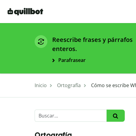
Reescribe frases y párrafos
enteros.
Parafrasear
Inicio
Ortografía
Cómo se escribe Wh
Ortografía