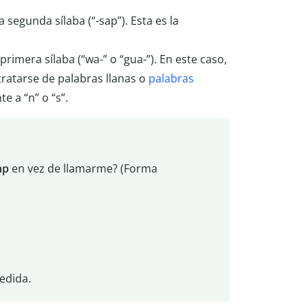
segunda sílaba (“-sap”). Esta es la
rimera sílaba (“wa-” o “gua-”). En este caso,
ratarse de palabras llanas o
palabras
 a “n” o “s”.
ap
en vez de llamarme? (Forma
edida.