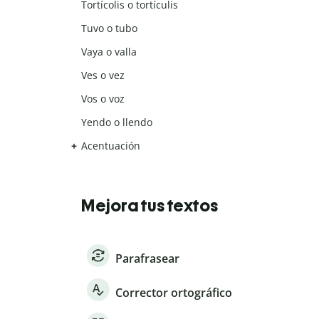
Tortícolis o tortículis
Tuvo o tubo
Vaya o valla
Ves o vez
Vos o voz
Yendo o llendo
Acentuación
Mejora tus textos
Parafrasear
Corrector ortográfico