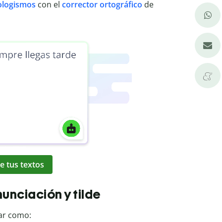
ologismos
con el
corrector ortográfico
de
e tus textos
nciación y tilde
ar como: