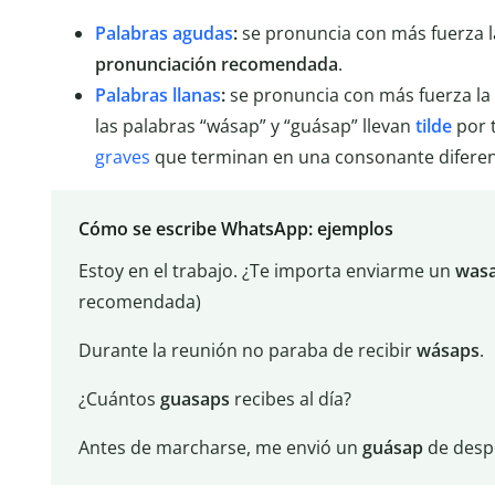
Palabras agudas
:
se pronuncia con más fuerza la 
pronunciación recomendada
.
Palabras llanas
:
se pronuncia con más fuerza la p
las palabras “wásap” y “guásap” llevan
tilde
por t
graves
que terminan en una consonante diferente
Cómo se escribe WhatsApp: ejemplos
Estoy en el trabajo. ¿Te importa enviarme un
was
recomendada)
Durante la reunión no paraba de recibir
wásaps
.
¿Cuántos
guasaps
recibes al día?
Antes de marcharse, me envió un
guásap
de desp