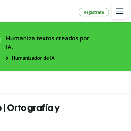
Regístrate
Humaniza textos creados por
IA.
Humanizador de IA
| Ortografía y