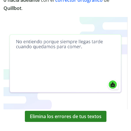
o hacia adelante
con el
corrector ortográfico
de
Quillbot
.
Elimina los errores de tus textos