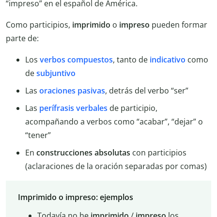
“impreso” en el español de América.
Como participios,
imprimido
o
impreso
pueden formar
parte de:
Los
verbos
compuestos
, tanto de
indicativo
como
de
subjuntivo
Las
oraciones pasivas
, detrás del verbo “ser”
Las
perífrasis verbales
de participio,
acompañando a verbos como “acabar”, “dejar” o
“tener”
En
construcciones absolutas
con participios
(aclaraciones de la oración separadas por comas)
Imprimido o impreso: ejemplos
Todavía no he
imprimido
/
impreso
los