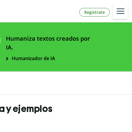
Regístrate
Humaniza textos creados por
IA.
Humanizador de IA
ta y ejemplos