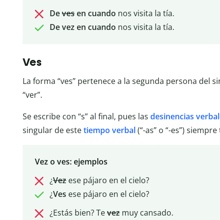
De
ves
en cuando
nos visita la tía.
De vez en cuando
nos visita la tía.
Ves
La forma “ves” pertenece a la segunda persona del si
“ver”.
Se escribe con “s” al final, pues las
desinencias verba
singular de este
tiempo verbal
(“-as” o “-es”) siempre
Vez o ves: ejemplos
¿
Vez
ese pájaro en el cielo?
¿
Ves
ese pájaro en el cielo?
¿Estás bien? Te
vez
muy cansado.