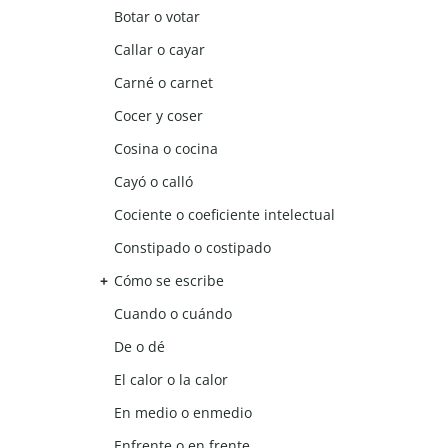
Botar o votar
Callar o cayar
Carné o carnet
Cocer y coser
Cosina o cocina
Cayó o calló
Cociente o coeficiente intelectual
Constipado o costipado
Cómo se escribe
Cuando o cuándo
De o dé
El calor o la calor
En medio o enmedio
Enfrente o en frente