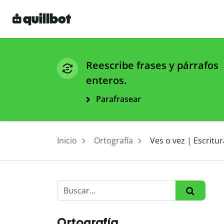
Reescribe frases y párrafos
enteros.
Parafrasear
Inicio
Ortografía
Ves o vez | Escritu
Ortografía