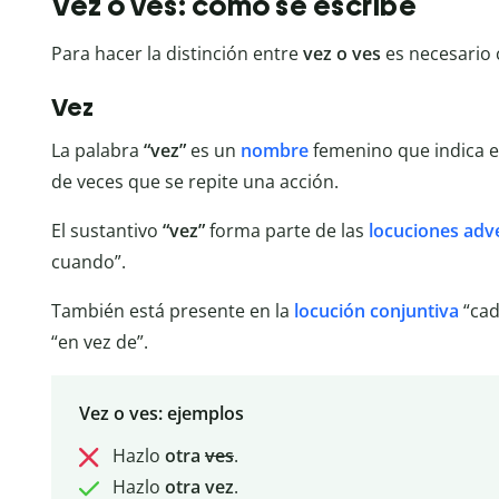
Vez o ves: cómo se escribe
Para hacer la distinción entre
vez o ves
es necesario 
Vez
La palabra
“vez”
es un
nombre
femenino que indica 
de veces que se repite una acción.
El sustantivo
“vez”
forma parte de las
locuciones adv
cuando”.
También está presente en la
locución conjuntiva
“cad
“en vez de”.
Vez o ves: ejemplos
Hazlo
otra
ves
.
Hazlo
otra vez
.