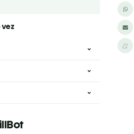
 vez
illBot