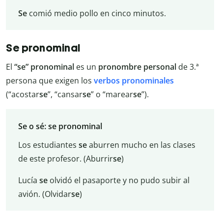
Se
comió medio pollo en cinco minutos.
Se pronominal
El
“se” pronominal
es un
pronombre
personal
de 3.ª
persona que exigen los
verbos pronominales
(“acostar
se
”, “cansar
se
” o “marear
se
”).
Se o sé: se pronominal
Los estudiantes
se
aburren mucho en las clases
de este profesor. (Aburrir
se
)
Lucía
se
olvidó el pasaporte y no pudo subir al
avión. (Olvidar
se
)