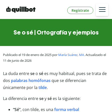
Regístrate
Se o sé | Ortografía y ejemplos
Publicado el 19 de enero de 2025 por
María Suárez, MA
. Actualizado el
11 de junio de 2026
La duda entre
se
o
sé
es muy habitual, pues se trata de
dos
palabras homófonas
que se diferencian
únicamente por la
tilde
.
La diferencia entre
se
y
sé
es la siguiente:
“Sé”
, con tilde, es una
forma verbal