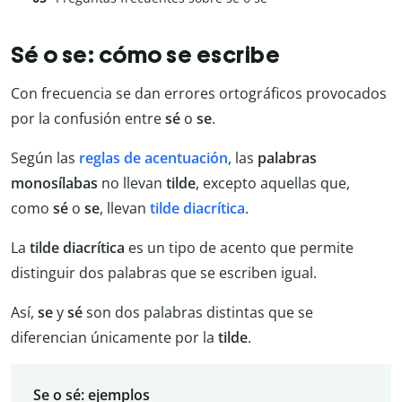
Sé o se: cómo se escribe
Con frecuencia se dan errores ortográficos provocados
por la confusión entre
sé
o
se
.
Según las
reglas de acentuación
, las
palabras
monosílabas
no llevan
tilde
, excepto aquellas que,
como
sé
o
se
, llevan
tilde diacrítica
.
La
tilde diacrítica
es un tipo de acento que permite
distinguir dos palabras que se escriben igual.
Así,
se
y
sé
son dos palabras distintas que se
diferencian únicamente por la
tilde
.
Se o sé: ejemplos