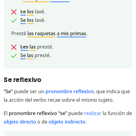
Le
los
lavé.
Se
los
lavé.
Presté
las raquetas
a mis primas
.
Les
las
presté.
Se
las
presté.
Se reflexivo
“Se”
puede ser un
pronombre reflexivo
, que indica que
la acción del verbo recae sobre el mismo sujeto.
El
pronombre reflexivo “se”
puede
realizar
la función de
objeto
directo
o de
objeto
indirecto
.