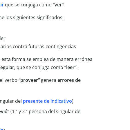
ar
que se conjuga como
“ver”
.
ne los siguientes significados:
der
sarios contra futuras contingencias
e esta forma se emplea de manera errónea
regular
, que se conjuga como
“leer”
.
el verbo
“proveer”
genera
errores de
ingular del
presente de indicativo
)
evió”
(1.ª y 3.ª persona del singular del