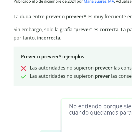
Publicado el 5 de diciembre de 2024 por
María Suárez, MA
. Actualiz
La duda entre
prever
o
preveer*
es muy frecuente en
Sin embargo, solo la grafía
“prever”
es
correcta
. La p
por tanto,
incorrecta
.
Prever o preveer*: ejemplos
Las autoridades no supieron
preveer
las cons
Las autoridades no supieron
prever
las conse