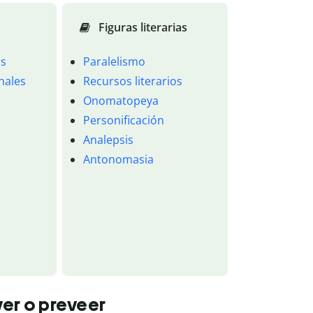
Figuras literarias
os
Paralelismo
onales
Recursos literarios
Onomatopeya
Personificación
Analepsis
Antonomasia
ver o preveer