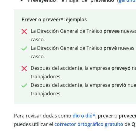
“Preveyendo*”
en lugar de
“previendo”
(
gerund
Prever o preveer*: ejemplos
La Dirección General de Tráfico
prevee
nuevas 
casco.
La Dirección General de Tráfico
prevé
nuevas s
casco.
Después del accidente, la empresa
preveyó
nu
trabajadores.
Después del accidente, la empresa
previó
nue
trabajadores.
Para revisar dudas como
dio o dió*
,
prever
o
prevee
puedes utilizar el
corrector ortográfico gratuito
de
Q