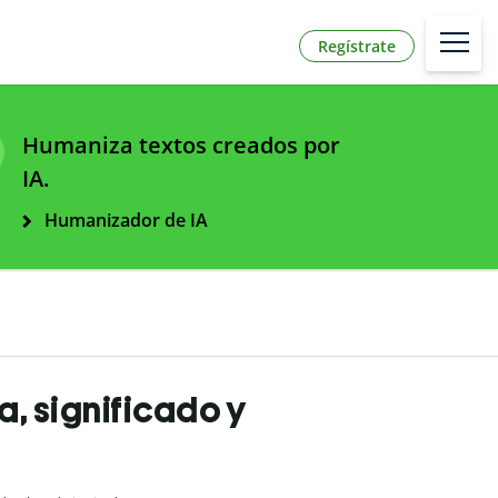
Regístrate
Humaniza textos creados por
IA.
Humanizador de IA
a, significado y