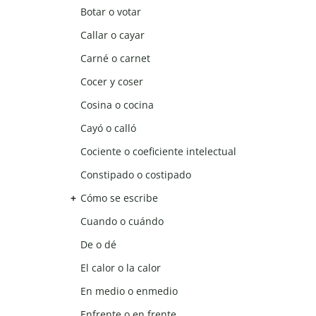
Botar o votar
Callar o cayar
Carné o carnet
Cocer y coser
Cosina o cocina
Cayó o calló
Cociente o coeficiente intelectual
Constipado o costipado
Cómo se escribe
Cuando o cuándo
De o dé
El calor o la calor
En medio o enmedio
Enfrente o en frente