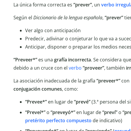
La única forma correcta es
“prever”
, un
verbo irregul
Según el
Diccionario de la lengua española
,
“prever”
tie
Ver algo con anticipación
Predecir, adivinar o conjeturar lo que va a suce
Anticipar, disponer o preparar los medios nece
“Preveer*”
es una
grafía incorrecta
. Se considera qu
debido a un cruce con el
verbo
“proveer”
, también
ir
La asociación inadecuada de la grafía
“preveer*”
con 
conjugación
comunes
, como:
“Prevee*”
en lugar de
“prevé”
(3.ª persona del s
“Preveí*”
o
“preveyó*”
en lugar de
“preví”
o
“pr
pretérito perfecto compuesto
de indicativo)