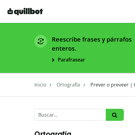
Reescribe frases y párrafos
enteros.
Parafrasear
Inicio
Ortografía
Prever o preveer | 
Ortografía