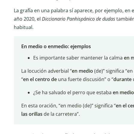
La grafía en una palabra sí aparece, por ejemplo, en 
año 2020, el
Diccionario Panhispánico de dudas
también
habitual.
En medio o enmedio: ejemplos
Es importante saber mantener la calma
en
m
La locución adverbial “
en
medio
(de)” significa “en
“
en
el
centro
de
una fuerte discusión” o “
durante
u
¿Se ha salvado el perro que estaba
en
medio
En esta oración, “en medio (de)” significa “
en el ce
las orillas
de la carretera”.