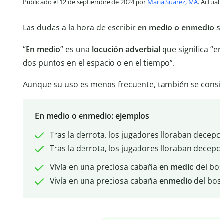
Publicado el 12 de septiembre de 2024 por
María Suárez, MA
. Actua
Las dudas a la hora de escribir
en medio o enmedio
s
“
En
medio
” es una
locución adverbial
que significa “
dos puntos en el espacio o en el tiempo”.
Aunque su uso es menos frecuente, también se conside
En medio o enmedio: ejemplos
Tras la derrota, los jugadores lloraban dece
Tras la derrota, los jugadores lloraban dece
Vivía en una preciosa cabaña
en
medio
del bo
Vivía en una preciosa cabaña
enmedio
del bo