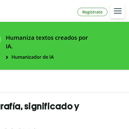
Regístrate
Humaniza textos creados por
IA.
Humanizador de IA
afía, significado y