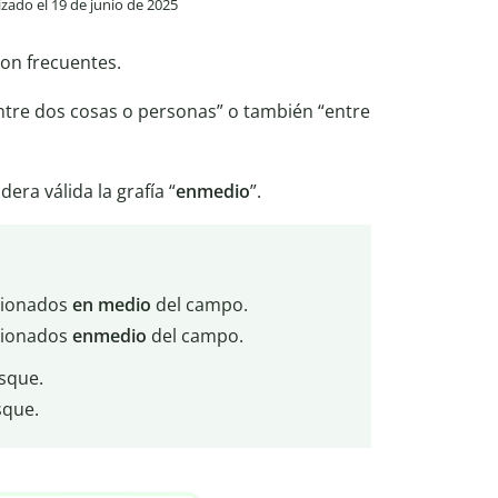
lizado el 19 de junio de 2025
on frecuentes.
entre dos cosas o personas” o también “entre
ra válida la grafía “
enmedio
”.
pcionados
en
medio
del campo.
pcionados
enmedio
del campo.
sque.
sque.