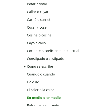
Botar o votar
Callar o cayar
Carné o carnet
Cocer y coser
Cosina o cocina
Cayó o calló
Cociente o coeficiente intelectual
Constipado o costipado
Cómo se escribe
Cuando o cuándo
De o dé
El calor o la calor
En medio o enmedio
Enfrente o en frente