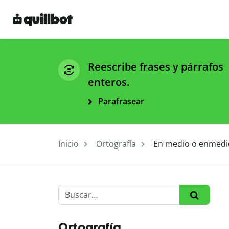
Reescribe frases y párrafos
enteros.
Parafrasear
Inicio
Ortografía
En medio o enmedio 
Ortografía