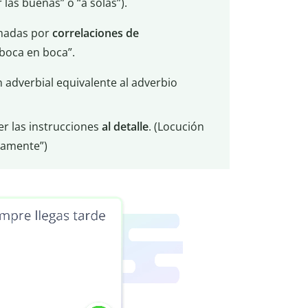
 las buenas” o “a solas”).
madas por
correlaciones de
boca en boca”.
n adverbial equivalente al adverbio
r las instrucciones
al detalle
. (Locución
samente”)