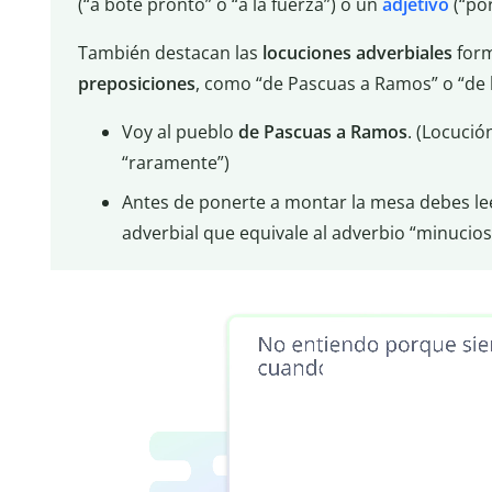
(“a bote pronto” o “a la fuerza”) o un
adjetivo
(“por
También destacan las
locuciones
adverbiales
for
preposiciones
, como “de Pascuas a Ramos” o “de 
Voy al pueblo
de Pascuas a Ramos
. (Locució
“raramente”)
Antes de ponerte a montar la mesa debes lee
adverbial que equivale al adverbio “minucio