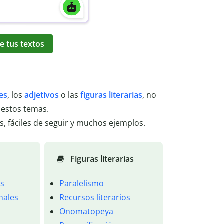
e tus textos
es
, los
adjetivos
o las
figuras literarias
, no
 estos temas.
s, fáciles de seguir y muchos ejemplos.
Figuras literarias
os
Paralelismo
onales
Recursos literarios
Onomatopeya