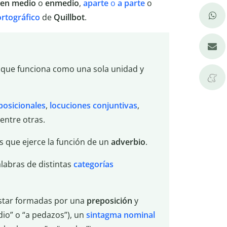
en
medio
o
enmedio
,
aparte
o
a parte
o
ortográfico
de
Quillbot
.
 que funciona como una sola unidad y
posicionales
,
locuciones conjuntivas
,
 entre otras.
s que ejerce la función de un
adverbio
.
labras de distintas
categorías
tar formadas por una
preposición
y
io” o “a pedazos”), un
sintagma
nominal