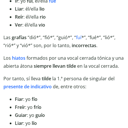
Ir
: yo
fui
, él/ella
fue
Liar
: él/ella
lio
Reír
: él/ella
rio
Ver
: él/ella
vio
Las
grafías
“dió*”, “fió*”, “guió*”, “
fuí
*”, “fué*”, “lió*”,
“rió*” y “vió*” son, por lo tanto,
incorrectas
.
Los
hiatos
formados por una vocal cerrada tónica y una
abierta átona
siempre llevan tilde
en la vocal cerrada.
Por tanto, sí lleva
tilde
la 1.ª persona de singular del
presente de indicativo
de, entre otros:
Fiar
: yo
fío
Freír
: yo
frío
Guiar
: yo
guío
Liar
: yo
lío