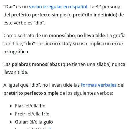
“Dar”
es un
verbo irregular en español
. La 3.ª persona
del
pretérito perfecto simple
(o
pretérito
indefinido
) de
este verbo es
“dio”
.
Como se trata de un
monosílabo
,
no
lleva
tilde
. La grafía
con tilde,
“dió*”
, es incorrecta y su uso implica un
error
ortográfico
.
Las
palabras monosílabas
(que tienen una sílaba)
nunca
llevan
tilde
.
Al igual que “dio”, no llevan tilde las
formas verbales
del
pretérito perfecto simple
de los siguientes verbos:
Fiar
: él/ella
fio
Freír
: él/ella
frio
Guiar
: él/ella
guio