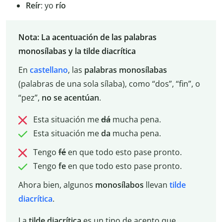
Reír
: yo
río
Nota: La acentuación de las palabras
monosílabas y la tilde diacrítica
En
castellano
, las
palabras monosílabas
(palabras de una sola sílaba), como “dos”, “fin”, o
“pez”,
no se acentúan
.
Esta situación me
dá
mucha pena.
Esta situación me
da
mucha pena.
Tengo
fé
en que todo esto pase pronto.
Tengo
fe
en que todo esto pase pronto.
Ahora bien, algunos
monosílabos
llevan
tilde
diacrítica
.
La
tilde diacrítica
es un tipo de acento que