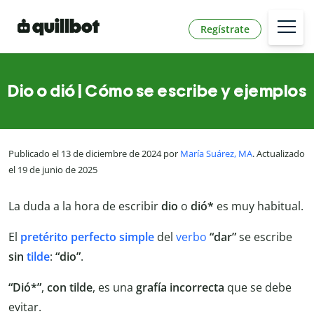
Regístrate
Dio o dió | Cómo se escribe y ejemplos
Publicado el 13 de diciembre de 2024 por
María Suárez, MA
. Actualizado
el 19 de junio de 2025
La duda a la hora de escribir
dio
o
dió*
es muy habitual.
El
pretérito perfecto simple
del
verbo
“dar”
se escribe
sin
tilde
:
“dio”
.
“Dió*”
,
con
tilde
, es una
grafía incorrecta
que se debe
evitar.